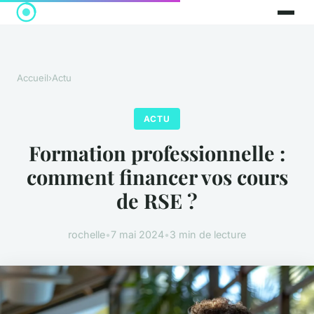
Accueil
›
Actu
ACTU
Formation professionnelle :
comment financer vos cours
de RSE ?
rochelle
•
7 mai 2024
•
3 min de lecture