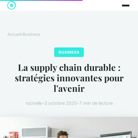
Accueil
›
Business
BUSINESS
La supply chain durable :
stratégies innovantes pour
l'avenir
rochelle
•
3 octobre 2025
•
7 min de lecture