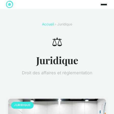
Accueil
› Juridique
⚖️
Juridique
Droit des affaires et réglementation
JURIDIQUE