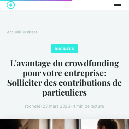
Accueil
›
Business
BUSINESS
L'avantage du crowdfunding
pour votre entreprise:
Solliciter des contributions de
particuliers
rochelle
•
23 mars 2023
•
4 min de lecture