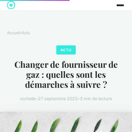
Accueil
›
Actu
ACTU
Changer de fournisseur de
gaz : quelles sont les
démarches à suivre ?
rochelle
•
27 septembre 2023
•
3 min de lecture