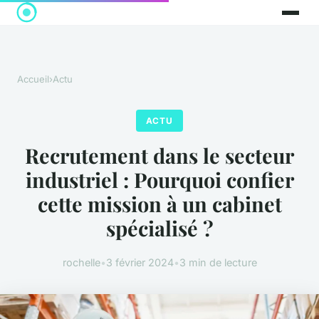
Accueil
›
Actu
ACTU
Recrutement dans le secteur
industriel : Pourquoi confier
cette mission à un cabinet
spécialisé ?
rochelle
•
3 février 2024
•
3 min de lecture