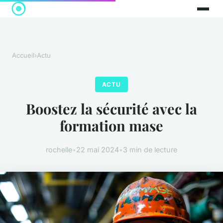
Accueil
›
Actu
ACTU
Boostez la sécurité avec la
formation mase
rochelle
•
22 mai 2024
•
3 min de lecture